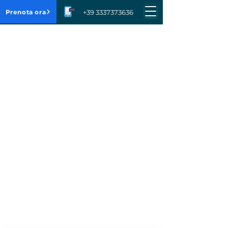
Prenota ora
+39 3337373636