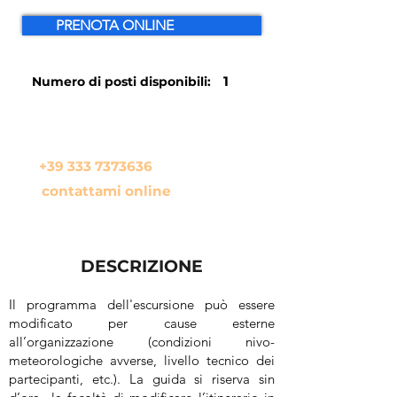
PRENOTA ONLINE
1
Numero di posti disponibili:
In alternativa se hai qualche
domanda da farmi chiama il
+39 333 7373636
oppure
contattami online
DESCRIZIONE
Il programma dell'escursione può essere
modificato per cause esterne
all’organizzazione (condizioni nivo-
meteorologiche avverse, livello tecnico dei
partecipanti, etc.). La guida si riserva sin