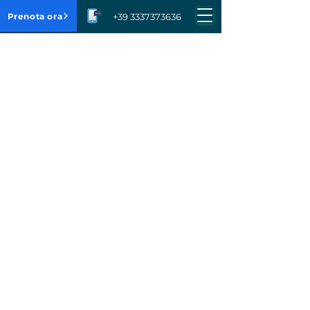
Prenota ora
+39 3337373636