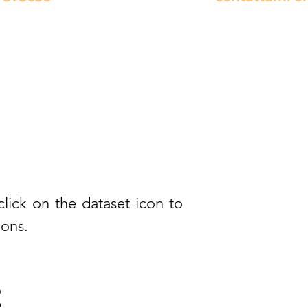
lick on the dataset icon to
ions.
E