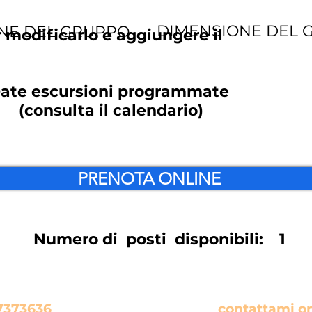
DIMENSIONE DEL 
NE DEL GRUPPO
r modificarlo e aggiungere il
ate escursioni programmate
(consulta il calendario)
PRENOTA ONLINE
Numero di posti disponibili:
1
rnativa se hai qualche domanda da farmi chia
oppure
 7373636
contattami o