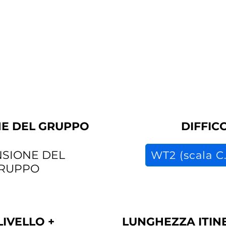
durata
prezzo
E DEL GRUPPO
DIFFIC
SIONE DEL
WT2 (scala C.
RUPPO
LIVELLO +
LUNGHEZZA ITIN