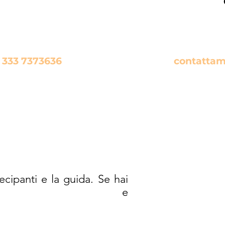
 alternativa se hai qualche domanda da farmi
 333 7373636
contattam
oppure
cipanti e la guida. Se hai
amaci al numero e