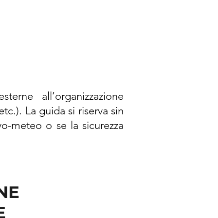
terne all’organizzazione
c.). La guida si riserva sin
ivo-meteo o se la sicurezza
NE
E