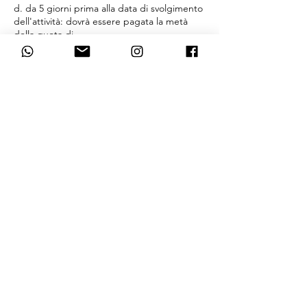
d. da 5 giorni prima alla data di svolgimento
dell'attività: dovrà essere pagata la metà
della quota di
iscrizione al trekking
Dettagli di contatto
+39 3337373636
vdaexplorer@gmail.com