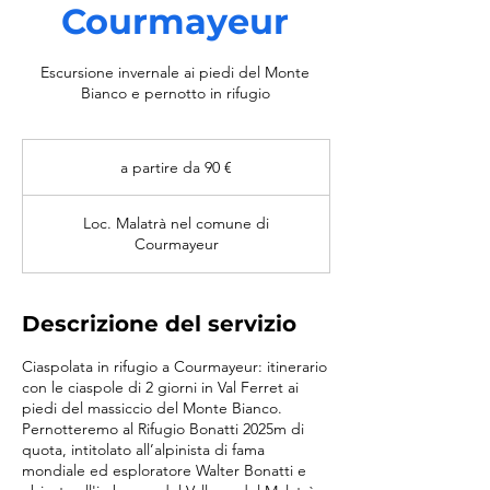
Courmayeur
Escursione invernale ai piedi del Monte
Bianco e pernotto in rifugio
a
partire
a partire da 90 €
da
90
€
Loc. Malatrà nel comune di
Courmayeur
Descrizione del servizio
Ciaspolata in rifugio a Courmayeur: itinerario
con le ciaspole di 2 giorni in Val Ferret ai
piedi del massiccio del Monte Bianco.
Pernotteremo al Rifugio Bonatti 2025m di
quota, intitolato all’alpinista di fama
mondiale ed esploratore Walter Bonatti e