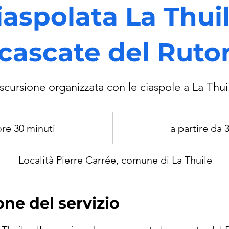
iaspolata La Thuil
cascate del Ruto
scursione organizzata con le ciaspole a La Thui
a
partire
ore 30 minuti
4
a partire da 
da
30
€
o
r
Località Pierre Carrée, comune di La Thuile
e
3
one del servizio
0
m