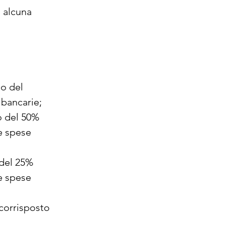
o alcuna
so del
 bancarie;
so del 50%
le spese
 del 25%
le spese
 corrisposto