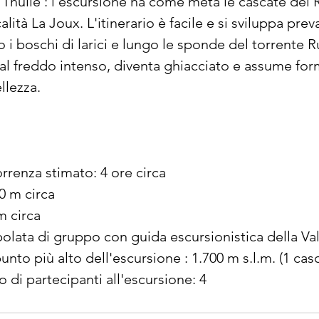
 Thuile : l'escursione ha come meta le cascate del
i
lità La Joux. L'itinerario è facile e si sviluppa pr
n
o i boschi di larici e lungo le sponde del torrente R
u
 al freddo intenso, diventa ghiacciato e assume for
t
llezza.
i
renza stimato: 4 ore circa
30 m circa
m circa
polata di gruppo con guida escursionistica della Va
unto più alto dell'escursione : 1.700 m s.l.m. (1 cas