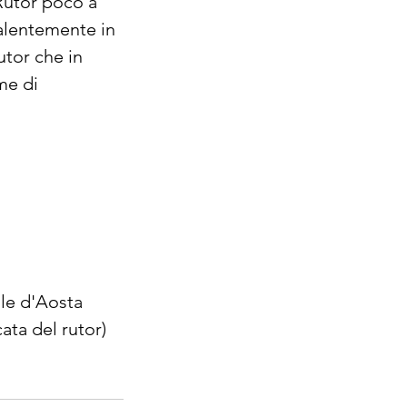
 Rutor poco a
evalentemente in
utor che in
me di
lle d'Aosta
cata del rutor)