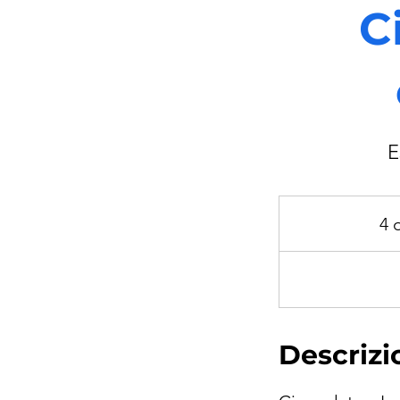
C
E
4 
Descrizi