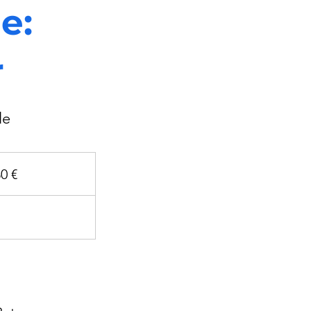
e:
r
le
30 €