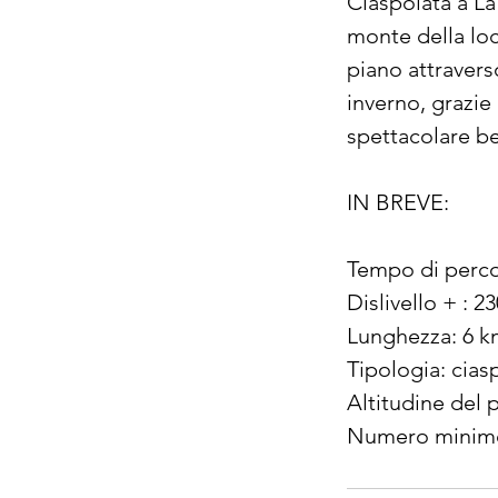
Ciaspolata a La
monte della loca
piano attravers
inverno, grazie
spettacolare be
IN BREVE:
Tempo di percor
Dislivello + : 2
Lunghezza: 6 k
Tipologia: cias
Altitudine del p