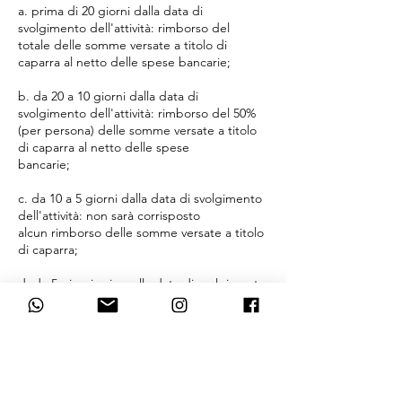
a. prima di 20 giorni dalla data di
svolgimento dell'attività: rimborso del
totale delle somme versate a titolo di
caparra al netto delle spese bancarie;
b. da 20 a 10 giorni dalla data di
svolgimento dell'attività: rimborso del 50%
(per persona) delle somme versate a titolo
di caparra al netto delle spese
bancarie;
c. da 10 a 5 giorni dalla data di svolgimento
dell'attività: non sarà corrisposto
alcun rimborso delle somme versate a titolo
di caparra;
d. da 5 giorni prima alla data di svolgimento
dell'attività: dovrà essere pagata la metà
della quota di
iscrizione al trekking