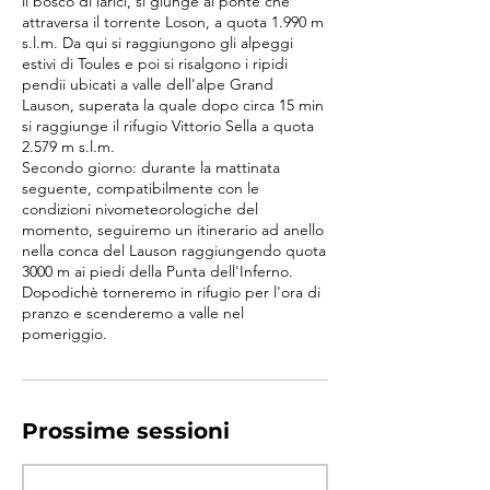
il bosco di larici, si giunge al ponte che
attraversa il torrente Loson, a quota 1.990 m
s.l.m. Da qui si raggiungono gli alpeggi
estivi di Toules e poi si risalgono i ripidi
pendii ubicati a valle dell'alpe Grand
Lauson, superata la quale dopo circa 15 min
si raggiunge il rifugio Vittorio Sella a quota
2.579 m s.l.m.
Secondo giorno: durante la mattinata
seguente, compatibilmente con le
condizioni nivometeorologiche del
momento, seguiremo un itinerario ad anello
nella conca del Lauson raggiungendo quota
3000 m ai piedi della Punta dell'Inferno.
Dopodichè torneremo in rifugio per l'ora di
pranzo e scenderemo a valle nel
pomeriggio.
Prossime sessioni