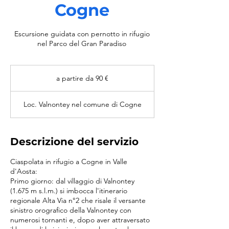
Cogne
Escursione guidata con pernotto in rifugio
nel Parco del Gran Paradiso
a
partire
a partire da 90 €
da
90
€
Loc. Valnontey nel comune di Cogne
Descrizione del servizio
Ciaspolata in rifugio a Cogne in Valle
d'Aosta:
Primo giorno: dal villaggio di Valnontey
(1.675 m s.l.m.) si imbocca l'itinerario
regionale Alta Via n°2 che risale il versante
sinistro orografico della Valnontey con
numerosi tornanti e, dopo aver attraversato