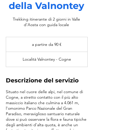
della Valnontey
Trekking itinerante di 2 giorni in Valle
d'Aosta con guida locale
a
partire
a partire da 90 €
da
90
€
Località Valnontey - Cogne
Descrizione del servizio
Situato nel cuore delle alpi, nel comune di
Cogne, a stretto contatto con il più alto
massiccio italiano che culmina a 4.061 m,
l’omonimo Parco Nazionale del Gran
Paradiso, meraviglioso santuario naturale
dove si può osservare la flora e fauna tipiche
degli ambienti d’alta quota, è anche un