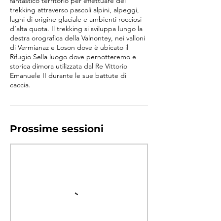
fantastico territorio per effettuare dei
trekking attraverso pascoli alpini, alpeggi,
laghi di origine glaciale e ambienti rocciosi
d’alta quota. Il trekking si sviluppa lungo la
destra orografica della Valnontey, nei valloni
di Vermianaz e Loson dove è ubicato il
Rifugio Sella luogo dove pernotteremo e
storica dimora utilizzata dal Re Vittorio
Emanuele II durante le sue battute di
caccia.
Prossime sessioni