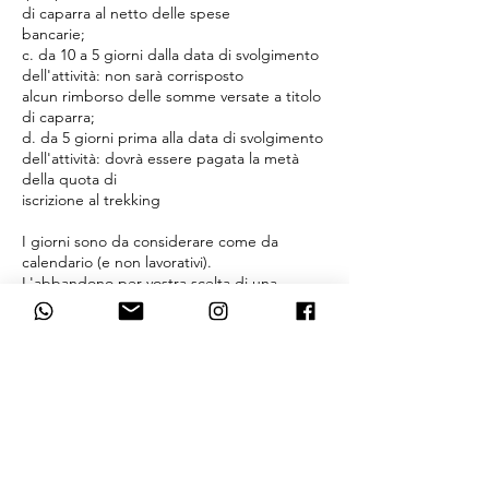
di caparra al netto delle spese
bancarie;
c. da 10 a 5 giorni dalla data di svolgimento
dell'attività: non sarà corrisposto
alcun rimborso delle somme versate a titolo
di caparra;
d. da 5 giorni prima alla data di svolgimento
dell'attività: dovrà essere pagata la metà
della quota di
iscrizione al trekking
I giorni sono da considerare come da
calendario (e non lavorativi).
L'abbandono per vostra scelta di una
qualsiasi attività non darà diritto ad alcun
rimborso