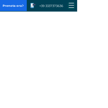
Prenota ora
+39 3337373636