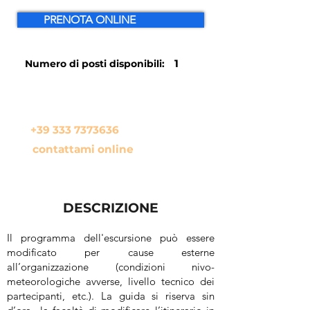
PRENOTA ONLINE
1
Numero di posti disponibili:
In alternativa se hai qualche
domanda da farmi chiama il
+39 333 7373636
oppure
contattami online
DESCRIZIONE
Il programma dell'escursione può essere
modificato per cause esterne
all’organizzazione (condizioni nivo-
meteorologiche avverse, livello tecnico dei
partecipanti, etc.). La guida si riserva sin