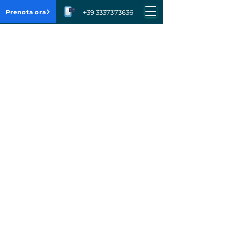
Prenota ora
+39 3337373636