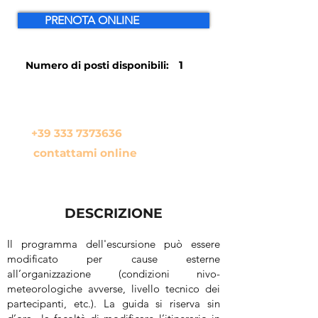
PRENOTA ONLINE
1
Numero di posti disponibili:
In alternativa se hai qualche
domanda da farmi chiama il
+39 333 7373636
oppure
contattami online
DESCRIZIONE
Il programma dell'escursione può essere
modificato per cause esterne
all’organizzazione (condizioni nivo-
meteorologiche avverse, livello tecnico dei
partecipanti, etc.). La guida si riserva sin