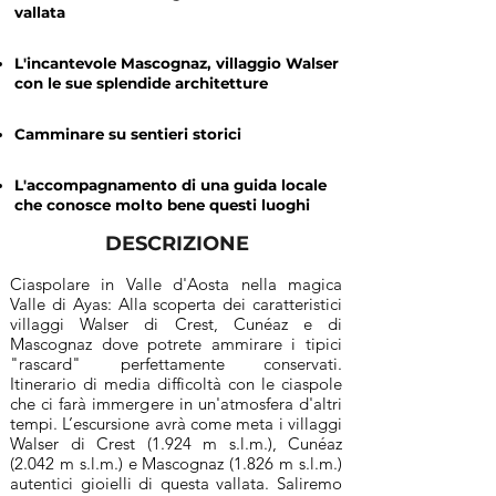
vallata
L'incantevole Mascognaz, villaggio Walser
con le sue splendide architetture
Camminare su sentieri storici
L'accompagnamento di una guida locale
che conosce molto bene questi luoghi
DESCRIZIONE
Ciaspolare in Valle d'Aosta nella magica
Valle di Ayas: Alla scoperta dei caratteristici
villaggi Walser di Crest, Cunéaz e di
Mascognaz dove potrete ammirare i tipici
"rascard" perfettamente conservati.
Itinerario di media difficoltà con le ciaspole
che ci farà immergere in un'atmosfera d'altri
tempi. L’escursione avrà come meta i villaggi
Walser di Crest (1.924 m s.l.m.), Cunéaz
(2.042 m s.l.m.) e Mascognaz (1.826 m s.l.m.)
autentici gioielli di questa vallata. Saliremo