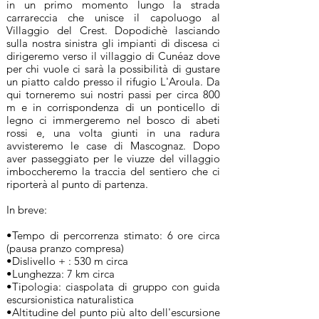
in un primo momento lungo la strada
carrareccia che unisce il capoluogo al
Villaggio del Crest. Dopodichè lasciando
sulla nostra sinistra gli impianti di discesa ci
dirigeremo verso il villaggio di Cunéaz dove
per chi vuole ci sarà la possibilità di gustare
un piatto caldo presso il rifugio L'Aroula. Da
qui torneremo sui nostri passi per circa 800
m e in corrispondenza di un ponticello di
legno ci immergeremo nel bosco di abeti
rossi e, una volta giunti in una radura
avvisteremo le case di Mascognaz. Dopo
aver passeggiato per le viuzze del villaggio
imboccheremo la traccia del sentiero che ci
riporterà al punto di partenza.
In breve:
•Tempo di percorrenza stimato: 6 ore circa
(pausa pranzo compresa)
•Dislivello + : 530 m circa
•Lunghezza: 7 km circa
•Tipologia: ciaspolata di gruppo con guida
escursionistica naturalistica
•Altitudine del punto più alto dell'escursione