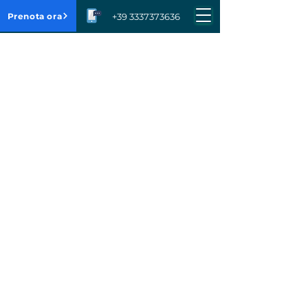
Prenota ora
+39 3337373636