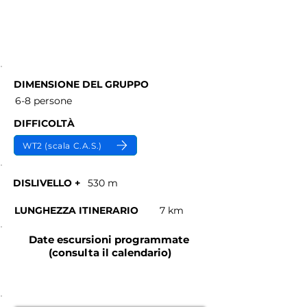
1 giornata (6-7) ore
da 30 €
DIMENSIONE DEL GRUPPO
6-8 persone
DIFFICOLTÀ
WT2 (scala C.A.S.)
DISLIVELLO +
530 m
LUNGHEZZA ITINERARIO
7 km
Date escursioni programmate
(consulta il calendario)