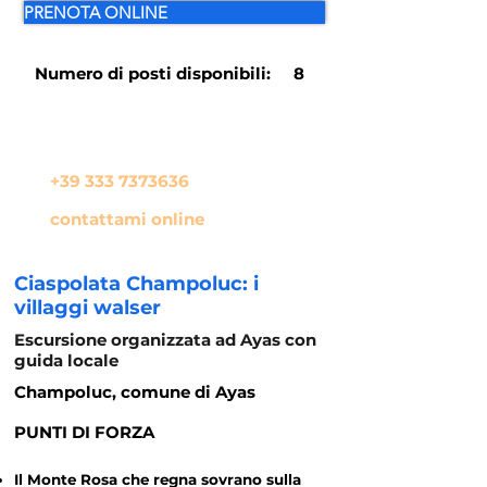
PRENOTA ONLINE
Numero di posti disponibili:
8
In alternativa se hai qualche
domanda da farmi chiama il
+39 333 7373636
oppure
contattami online
Ciaspolata Champoluc: i
villaggi walser
Escursione organizzata ad Ayas con
guida locale
Champoluc, comune di Ayas
PUNTI DI FORZA
Il Monte Rosa che regna sovrano sulla