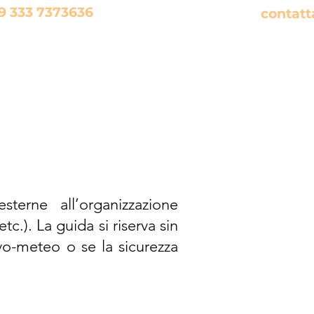
9 333 7373636
oppure
contatt
terne all’organizzazione
c.). La guida si riserva sin
ivo-meteo o se la sicurezza