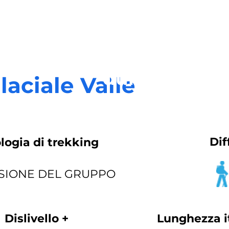
durata
laciale Valle
prezzo
Dif
logia di trekking
SIONE DEL GRUPPO
Dislivello +
Lunghezza i