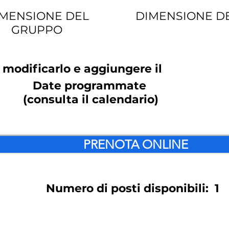
MENSIONE DEL
DIMENSIONE D
GRUPPO
r modificarlo e aggiungere il
Date programmate
(consulta il calendario)
PRENOTA ONLINE
Numero di posti disponibili:
1
 alternativa se hai qualche domanda da farmi